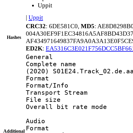
Uppit
|
Uppit
CRC32
: 6DE581C0,
MD5
: AE8D8298B
004A30EF9F1EC34816A5AF8BD43D37
Hashes
AF434971649837FA9A0A3A13E0F5CE
ED2K
:
EA5316C3E021F756DCC5BF66
General
Complete name 
(2020) S01E24.Track_02.de.a
Format 
Format/Info 
Transport Stream
File size 
Overall bit rate 
Audio
Format :
Additional