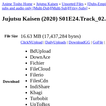
Anime Tosho Home
»
Jujutsu Kaisen
»
Unsorted Files
»
[Dubs-Empir
subs and audio only [Multi-Dub][Multi-Sub][Frixy-Subs]
»
Jujutsu Kaisen (2020) S01E24.Track_02.
16.63 MB (17,437,284 bytes)
File Size
ClickNUpload
|
DailyUploads
|
DownloadGG
|
GoFile
|
BdUpload
DownAce
Fichier
FileCloud
Filerio
FilesCdn
Download
IndiShare
Kbagi
Turbobit
UpToBox