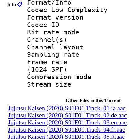
Format/Info :
Info
📋
Codec Low Complexity
Format versio
Codec I
Bit rate mode
Channel(s) :
Channel layo
Sampling rate
Frame rate :
(1024 SPF)
Compression m
Stream size :
Other Files in this Torrent
Jujutsu Kaisen (2020) S01E01.Track_01.ja.aac
Jujutsu Kaisen (2020) S01E01.Track_02.de.aac
Jujutsu Kaisen (2020) S01E01.Track_03.en.aac
Jujutsu Kaisen (2020) S01E01.Track_04.fr.aac
Jujutsu Kaisen (2020) S01E01.Track_05.it.aac