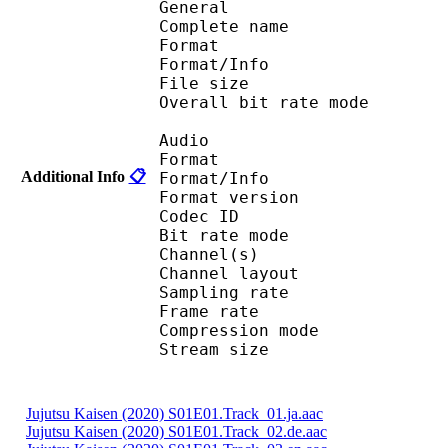
General
Complete name : Juj
Format 
Format/Info : Au
File size :
Overall bit rate m
Audio
Format :
Additional Info
📋
Format/Info : Adva
Format version
Codec I
Bit rate mode
Channel(s) :
Channel layo
Sampling rate
Frame rate : 43
Compression mo
Stream size : 
Jujutsu Kaisen (2020) S01E01.Track_01.ja.aac
Jujutsu Kaisen (2020) S01E01.Track_02.de.aac