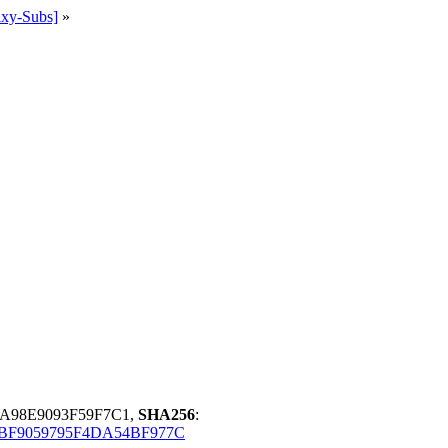
ixy-Subs]
»
A98E9093F59F7C1,
SHA256
:
BF9059795F4DA54BF977C