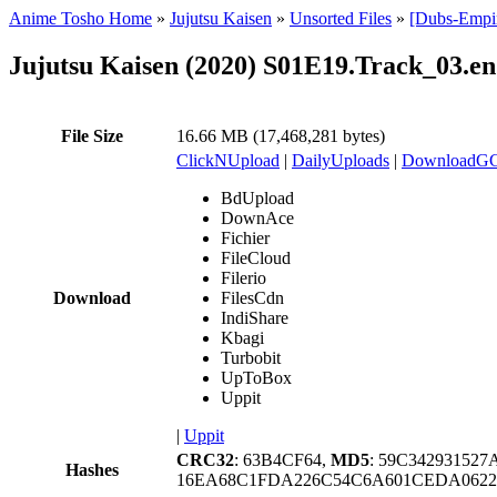
Anime Tosho Home
»
Jujutsu Kaisen
»
Unsorted Files
»
[Dubs-Empir
Jujutsu Kaisen (2020) S01E19.Track_03.en
File Size
16.66 MB (17,468,281 bytes)
ClickNUpload
|
DailyUploads
|
DownloadG
BdUpload
DownAce
Fichier
FileCloud
Filerio
Download
FilesCdn
IndiShare
Kbagi
Turbobit
UpToBox
Uppit
|
Uppit
CRC32
: 63B4CF64,
MD5
: 59C34293152
Hashes
16EA68C1FDA226C54C6A601CEDA06225