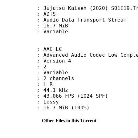
utsu Kaisen (2020) S01E19.Track
: ADTS
dio Data Transport Stream
 16.7 MiB
ode : Variable
 AAC LC
nced Audio Codec Low Complex
 : Version 4
D : 2
 : Variable
 2 channels
ut : L R
 : 44.1 kHz
.066 FPS (1024 SPF)
de : Lossy
16.7 MiB (100%)
Other Files in this Torrent