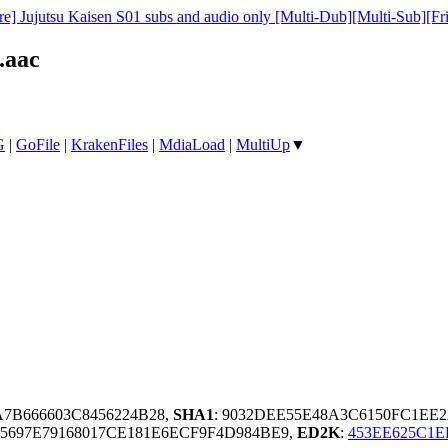
e] Jujutsu Kaisen S01 subs and audio only [Multi-Dub][Multi-Sub][Fr
.aac
G
|
GoFile
|
KrakenFiles
|
MdiaLoad
|
MultiUp
▼
7A7B666603C8456224B28,
SHA1
: 9032DEE55E48A3C6150FC1EE2
697E79168017CE181E6ECF9F4D984BE9,
ED2K
:
453EE625C1E