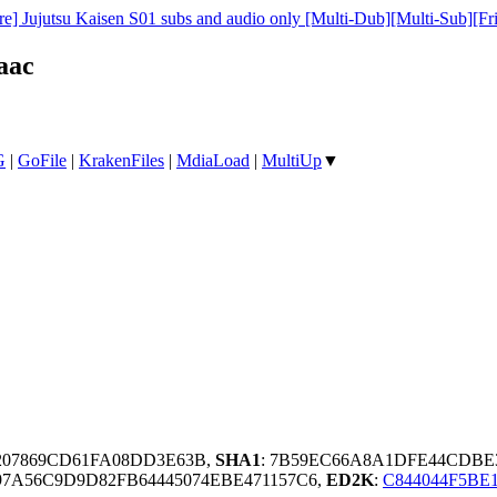
e] Jujutsu Kaisen S01 subs and audio only [Multi-Dub][Multi-Sub][Fr
aac
G
|
GoFile
|
KrakenFiles
|
MdiaLoad
|
MultiUp
▼
207869CD61FA08DD3E63B,
SHA1
: 7B59EC66A8A1DFE44CDB
7A56C9D9D82FB64445074EBE471157C6,
ED2K
:
C844044F5BE