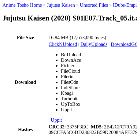
Anime Tosho Home
»
Jujutsu Kaisen
»
Unsorted Files
»
[Dubs-Empir
Jujutsu Kaisen (2020) S01E07.Track_05.it.
File Size
16.84 MB (17,653,090 bytes)
ClickNUpload
|
DailyUploads
|
DownloadG
BdUpload
DownAce
Fichier
FileCloud
Filerio
Download
FilesCdn
IndiShare
Kbagi
Turbobit
UpToBox
Uppit
|
Uppit
CRC32
: 3375F3EC,
MD5
: 2B42CFC79A9
Hashes
09CCFA5C6DD236822B59D20084AFE379