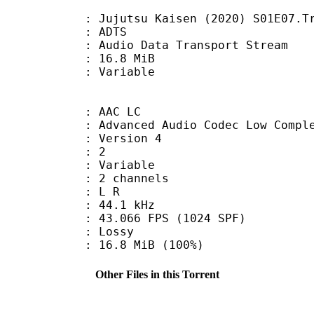
utsu Kaisen (2020) S01E07.Track
: ADTS
dio Data Transport Stream
 16.8 MiB
ode : Variable
 AAC LC
nced Audio Codec Low Complex
 : Version 4
D : 2
 : Variable
 2 channels
ut : L R
 : 44.1 kHz
.066 FPS (1024 SPF)
de : Lossy
16.8 MiB (100%)
Other Files in this Torrent