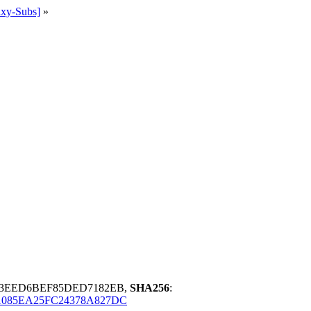
ixy-Subs]
»
E3EED6BEF85DED7182EB,
SHA256
:
1085EA25FC24378A827DC