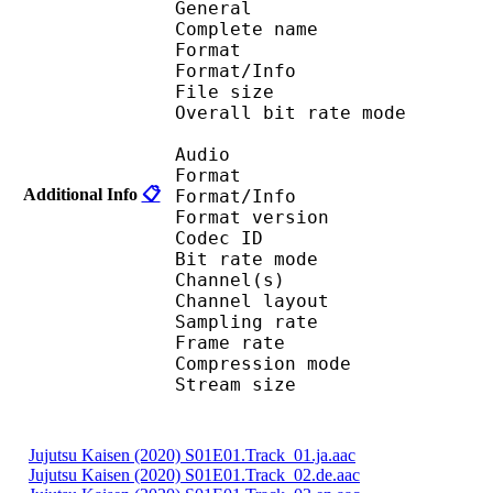
General
Complete name : Juj
Format 
Format/Info : Au
File size :
Overall bit rate m
Audio
Format :
Additional Info
📋
Format/Info : Adva
Format version
Codec I
Bit rate mode
Channel(s) :
Channel layo
Sampling rate
Frame rate : 43
Compression mo
Stream size : 
Jujutsu Kaisen (2020) S01E01.Track_01.ja.aac
Jujutsu Kaisen (2020) S01E01.Track_02.de.aac