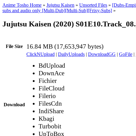
Anime Tosho Home
»
Jujutsu Kaisen
»
Unsorted Files
»
[Dubs-Empir
subs and audio only [Multi-Dub][Multi-Sub][Frixy-Subs]
»
Jujutsu Kaisen (2020) S01E10.Track_08
16.84 MB (17,653,947 bytes)
File Size
ClickNUpload
|
DailyUploads
|
DownloadGG
|
GoFile
|
BdUpload
DownAce
Fichier
FileCloud
Filerio
FilesCdn
Download
IndiShare
Kbagi
Turbobit
UpToBox