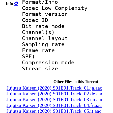
Format/Info :
Info
📋
Codec Low Complexity
Format versio
Codec I
Bit rate mode
Channel(s) :
Channel layo
Sampling rate
Frame rate : 
SPF)
Compression m
Stream size :
Other Files in this Torrent
Jujutsu Kaisen (2020) S01E01.Track_01.ja.aac
Jujutsu Kaisen (2020) S01E01.Track_02.de.aac
Jujutsu Kaisen (2020) S01E01.Track_03.en.aac
Jujutsu Kaisen (2020) S01E01.Track_04.fr.aac
Jujutsu Kaisen (2020) S01E01.Track_05.it.aac