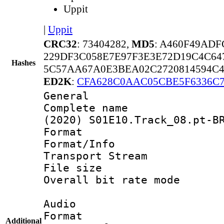
Uppit
|
Uppit
CRC32
: 73404282,
MD5
: A460F49AD
229DF3C058E7E97F3E3E72D19C4C64
Hashes
5C57AA67A0E3BEA02C2720814594C
ED2K
:
CFA628C0AAC05CBE5F6336C
General
Complete name 
(2020) S01E10.Track_08.pt-B
Format 
Format/Info 
Transport Stream
File size 
Overall bit rate 
Audio
Format :
Additional