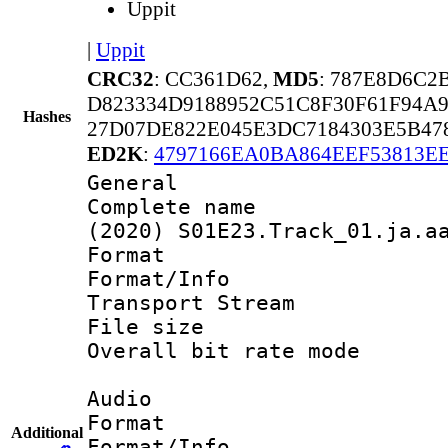
Uppit
|
Uppit
CRC32
: CC361D62,
MD5
: 787E8D6C2
D823334D9188952C51C8F30F61F94A
Hashes
27D07DE822E045E3DC7184303E5B47
ED2K
:
4797166EA0BA864EEF53813E
General
Complete name 
(2020) S01E23.Track_01.ja.a
Format 
Format/Info 
Transport Stream
File size 
Overall bit rate 
Audio
Format :
Additional
Format/Info :