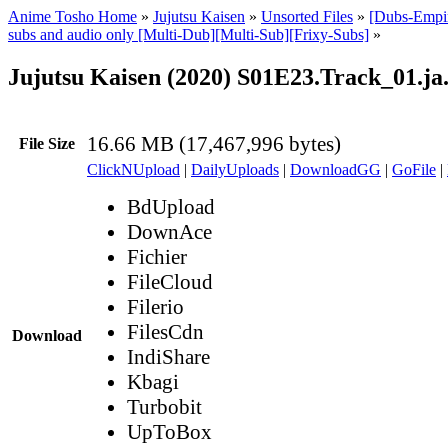
Anime Tosho Home
»
Jujutsu Kaisen
»
Unsorted Files
»
[Dubs-Empir
subs and audio only [Multi-Dub][Multi-Sub][Frixy-Subs]
»
Jujutsu Kaisen (2020) S01E23.Track_01.ja
16.66 MB (17,467,996 bytes)
File Size
ClickNUpload
|
DailyUploads
|
DownloadGG
|
GoFile
|
BdUpload
DownAce
Fichier
FileCloud
Filerio
FilesCdn
Download
IndiShare
Kbagi
Turbobit
UpToBox