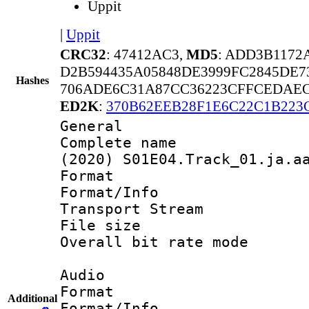
Uppit
|
Uppit
CRC32
: 47412AC3,
MD5
: ADD3B1172
D2B594435A05848DE3999FC2845DE7
Hashes
706ADE6C31A87CC36223CFFCEDAEC
ED2K
:
370B62EEB28F1E6C22C1B223
General
Complete name 
(2020) S01E04.Track_01.ja.a
Format 
Format/Info 
Transport Stream
File size 
Overall bit rate 
Audio
Format :
Additional
Format/Info :