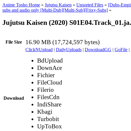
Anime Tosho Home
»
Jujutsu Kaisen
»
Unsorted Files
»
[Dubs-Empir
subs and audio only [Multi-Dub][Multi-Sub][Frixy-Subs]
»
Jujutsu Kaisen (2020) S01E04.Track_01.ja
16.90 MB (17,724,597 bytes)
File Size
ClickNUpload
|
DailyUploads
|
DownloadGG
|
GoFile
|
BdUpload
DownAce
Fichier
FileCloud
Filerio
FilesCdn
Download
IndiShare
Kbagi
Turbobit
UpToBox