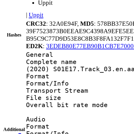
Uppit
|
Uppit
CRC32
: 32A0E94F,
MD5
: 578BB37E5
39F7523873B0EEAE9C4398A9EFE5EE
Hashes
B95C9C77D9D53E8C8B3F8FA132F7F
ED2K
:
3EDEB80E77EB90B1CB7E700
General
Complete name 
(2020) S01E17.Track_03.en.a
Format 
Format/Info 
Transport Stream
File size 
Overall bit rate 
Audio
Format :
Additional
Format/Info :