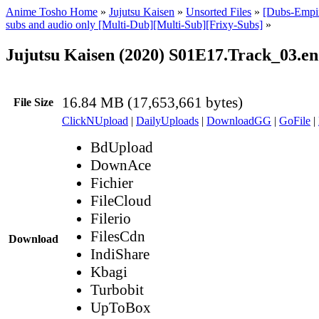
Anime Tosho Home
»
Jujutsu Kaisen
»
Unsorted Files
»
[Dubs-Empir
subs and audio only [Multi-Dub][Multi-Sub][Frixy-Subs]
»
Jujutsu Kaisen (2020) S01E17.Track_03.en
16.84 MB (17,653,661 bytes)
File Size
ClickNUpload
|
DailyUploads
|
DownloadGG
|
GoFile
|
BdUpload
DownAce
Fichier
FileCloud
Filerio
FilesCdn
Download
IndiShare
Kbagi
Turbobit
UpToBox