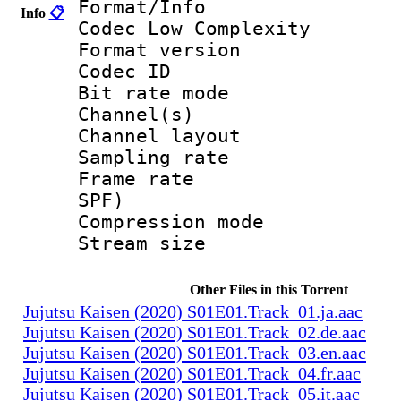
Format/Info :
Info
📋
Codec Low Complexity
Format versio
Codec I
Bit rate mode
Channel(s) :
Channel layo
Sampling rate
Frame rate : 
SPF)
Compression m
Stream size :
Other Files in this Torrent
Jujutsu Kaisen (2020) S01E01.Track_01.ja.aac
Jujutsu Kaisen (2020) S01E01.Track_02.de.aac
Jujutsu Kaisen (2020) S01E01.Track_03.en.aac
Jujutsu Kaisen (2020) S01E01.Track_04.fr.aac
Jujutsu Kaisen (2020) S01E01.Track_05.it.aac