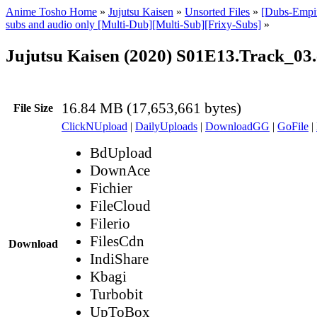
Anime Tosho Home
»
Jujutsu Kaisen
»
Unsorted Files
»
[Dubs-Empir
subs and audio only [Multi-Dub][Multi-Sub][Frixy-Subs]
»
Jujutsu Kaisen (2020) S01E13.Track_03.
16.84 MB (17,653,661 bytes)
File Size
ClickNUpload
|
DailyUploads
|
DownloadGG
|
GoFile
|
BdUpload
DownAce
Fichier
FileCloud
Filerio
FilesCdn
Download
IndiShare
Kbagi
Turbobit
UpToBox