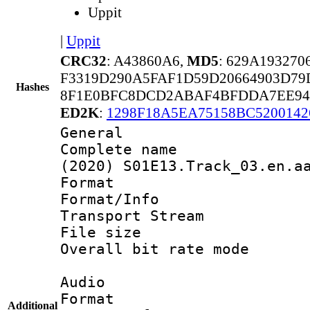
Uppit
|
Uppit
CRC32
: A43860A6,
MD5
: 629A19327
F3319D290A5FAF1D59D20664903D79
Hashes
8F1E0BFC8DCD2ABAF4BFDDA7EE94
ED2K
:
1298F18A5EA75158BC5200142
General
Complete name 
(2020) S01E13.Track_03.en.a
Format 
Format/Info 
Transport Stream
File size 
Overall bit rate 
Audio
Format :
Additional