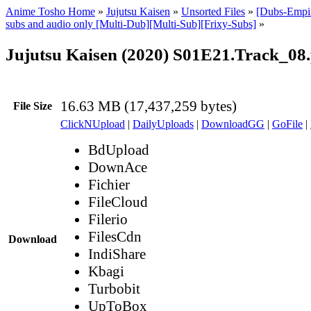
Anime Tosho Home
»
Jujutsu Kaisen
»
Unsorted Files
»
[Dubs-Empir
subs and audio only [Multi-Dub][Multi-Sub][Frixy-Subs]
»
Jujutsu Kaisen (2020) S01E21.Track_08
16.63 MB (17,437,259 bytes)
File Size
ClickNUpload
|
DailyUploads
|
DownloadGG
|
GoFile
|
BdUpload
DownAce
Fichier
FileCloud
Filerio
FilesCdn
Download
IndiShare
Kbagi
Turbobit
UpToBox