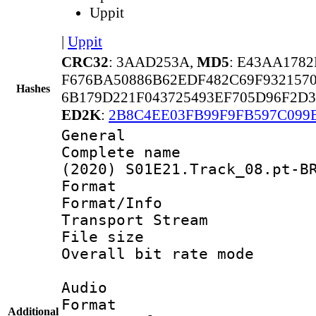
Uppit
|
Uppit
CRC32
: 3AAD253A,
MD5
: E43AA178
F676BA50886B62EDF482C69F932157
Hashes
6B179D221F043725493EF705D96F2D
ED2K
:
2B8C4EE03FB99F9FB597C099
General
Complete name 
(2020) S01E21.Track_08.pt-B
Format 
Format/Info 
Transport Stream
File size 
Overall bit rate 
Audio
Format :
Additional