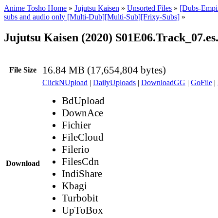
Anime Tosho Home
»
Jujutsu Kaisen
»
Unsorted Files
»
[Dubs-Empir
subs and audio only [Multi-Dub][Multi-Sub][Frixy-Subs]
»
Jujutsu Kaisen (2020) S01E06.Track_07.es
16.84 MB (17,654,804 bytes)
File Size
ClickNUpload
|
DailyUploads
|
DownloadGG
|
GoFile
|
BdUpload
DownAce
Fichier
FileCloud
Filerio
FilesCdn
Download
IndiShare
Kbagi
Turbobit
UpToBox