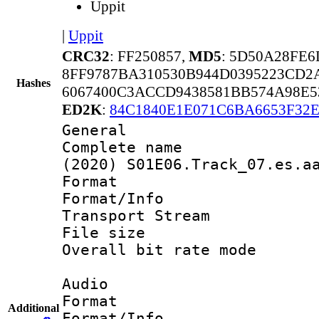
Uppit
|
Uppit
CRC32
: FF250857,
MD5
: 5D50A28FE
8FF9787BA310530B944D0395223CD2
Hashes
6067400C3ACCD9438581BB574A98E5
ED2K
:
84C1840E1E071C6BA6653F32
General
Complete name 
(2020) S01E06.Track_07.es.a
Format 
Format/Info 
Transport Stream
File size 
Overall bit rate 
Audio
Format :
Additional
Format/Info :