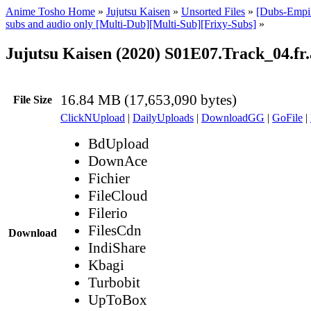
Anime Tosho Home
»
Jujutsu Kaisen
»
Unsorted Files
»
[Dubs-Empir
subs and audio only [Multi-Dub][Multi-Sub][Frixy-Subs]
»
Jujutsu Kaisen (2020) S01E07.Track_04.fr
16.84 MB (17,653,090 bytes)
File Size
ClickNUpload
|
DailyUploads
|
DownloadGG
|
GoFile
|
BdUpload
DownAce
Fichier
FileCloud
Filerio
FilesCdn
Download
IndiShare
Kbagi
Turbobit
UpToBox