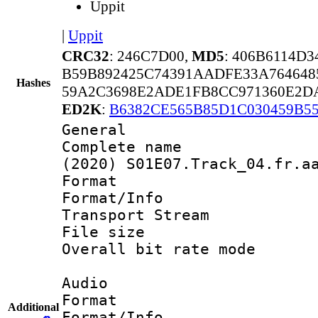
Uppit
|
Uppit
CRC32
: 246C7D00,
MD5
: 406B6114D
B59B892425C74391AADFE33A764648
Hashes
59A2C3698E2ADE1FB8CC971360E2DA
ED2K
:
B6382CE565B85D1C030459B55
General
Complete name 
(2020) S01E07.Track_04.fr.a
Format 
Format/Info 
Transport Stream
File size 
Overall bit rate 
Audio
Format :
Additional
Format/Info :