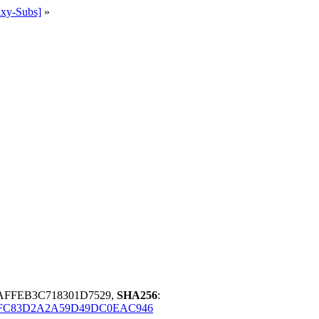
ixy-Subs]
»
AFFEB3C718301D7529,
SHA256
:
FC83D2A2A59D49DC0EAC946