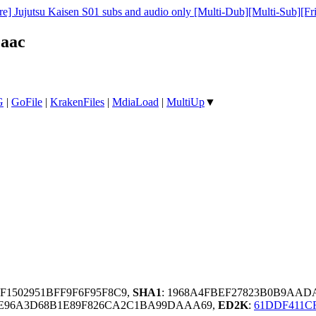
e] Jujutsu Kaisen S01 subs and audio only [Multi-Dub][Multi-Sub][Fr
.aac
G
|
GoFile
|
KrakenFiles
|
MdiaLoad
|
MultiUp
▼
9F1502951BFF9F6F95F8C9,
SHA1
: 1968A4FBEF27823B0B9AAD
EE96A3D68B1E89F826CA2C1BA99DAAA69,
ED2K
:
61DDF411C