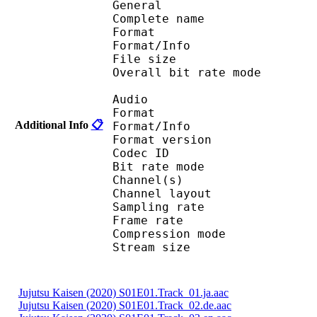
General
Complete name : Juj
Format 
Format/Info : Au
File size :
Overall bit rate m
Audio
Format :
Additional Info
📋
Format/Info : Adva
Format version
Codec I
Bit rate mode
Channel(s) :
Channel layo
Sampling rate
Frame rate : 43
Compression mo
Stream size : 
Jujutsu Kaisen (2020) S01E01.Track_01.ja.aac
Jujutsu Kaisen (2020) S01E01.Track_02.de.aac