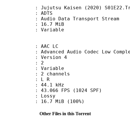
utsu Kaisen (2020) S01E22.Track
: ADTS
dio Data Transport Stream
 16.7 MiB
ode : Variable
 AAC LC
nced Audio Codec Low Complex
 : Version 4
D : 2
 : Variable
 2 channels
ut : L R
 : 44.1 kHz
.066 FPS (1024 SPF)
de : Lossy
16.7 MiB (100%)
Other Files in this Torrent