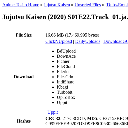
Anime Tosho Home
»
Jujutsu Kaisen
»
Unsorted Files
»
[Dubs-Empir
Jujutsu Kaisen (2020) S01E22.Track_01.ja
File Size
16.66 MB (17,469,995 bytes)
ClickNUpload
|
DailyUploads
|
DownloadG
BdUpload
DownAce
Fichier
FileCloud
Filerio
Download
FilesCdn
IndiShare
Kbagi
Turbobit
UpToBox
Uppit
|
Uppit
CRC32
: 217C3CDD,
MD5
: CF37153BEC
Hashes
C995FFEEB920FD3D9FE8C0530266686