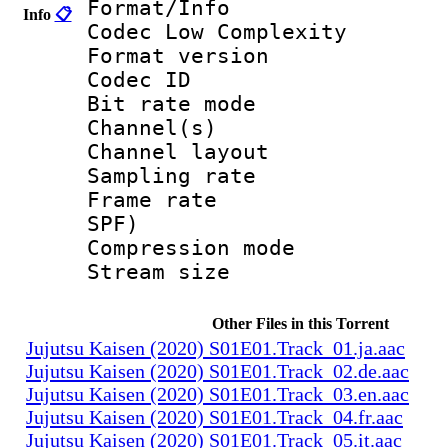
Format/Info :
Info
📋
Codec Low Complexity
Format versio
Codec I
Bit rate mode
Channel(s) :
Channel layo
Sampling rate
Frame rate : 
SPF)
Compression m
Stream size :
Other Files in this Torrent
Jujutsu Kaisen (2020) S01E01.Track_01.ja.aac
Jujutsu Kaisen (2020) S01E01.Track_02.de.aac
Jujutsu Kaisen (2020) S01E01.Track_03.en.aac
Jujutsu Kaisen (2020) S01E01.Track_04.fr.aac
Jujutsu Kaisen (2020) S01E01.Track_05.it.aac