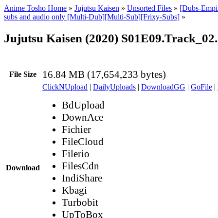
Anime Tosho Home
»
Jujutsu Kaisen
»
Unsorted Files
»
[Dubs-Empir
subs and audio only [Multi-Dub][Multi-Sub][Frixy-Subs]
»
Jujutsu Kaisen (2020) S01E09.Track_02.
16.84 MB (17,654,233 bytes)
File Size
ClickNUpload
|
DailyUploads
|
DownloadGG
|
GoFile
|
BdUpload
DownAce
Fichier
FileCloud
Filerio
FilesCdn
Download
IndiShare
Kbagi
Turbobit
UpToBox