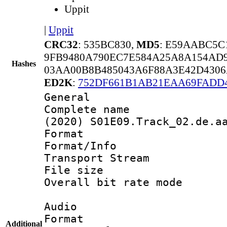
Uppit
|
Uppit
CRC32
: 535BC830,
MD5
: E59AABC5C
9FB9480A790EC7E584A25A8A154AD
Hashes
03AA00B8B485043A6F88A3E42D430
ED2K
:
752DF661B1AB21EAA69FADD
General
Complete name 
(2020) S01E09.Track_02.de.a
Format 
Format/Info 
Transport Stream
File size 
Overall bit rate 
Audio
Format :
Additional