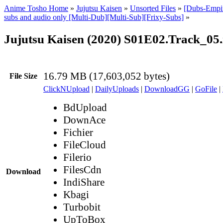
Anime Tosho Home
»
Jujutsu Kaisen
»
Unsorted Files
»
[Dubs-Empir
subs and audio only [Multi-Dub][Multi-Sub][Frixy-Subs]
»
Jujutsu Kaisen (2020) S01E02.Track_05.
16.79 MB (17,603,052 bytes)
File Size
ClickNUpload
|
DailyUploads
|
DownloadGG
|
GoFile
|
BdUpload
DownAce
Fichier
FileCloud
Filerio
FilesCdn
Download
IndiShare
Kbagi
Turbobit
UpToBox