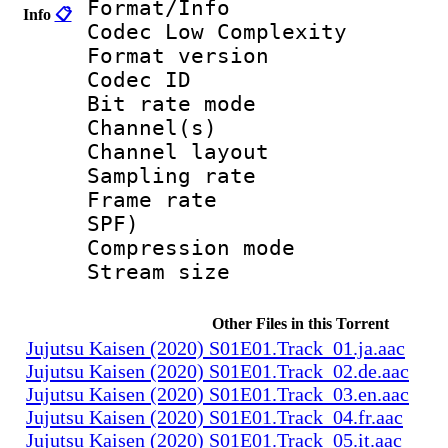
Format/Info :
Info
📋
Codec Low Complexity
Format versio
Codec I
Bit rate mode
Channel(s) :
Channel layo
Sampling rate
Frame rate : 
SPF)
Compression m
Stream size :
Other Files in this Torrent
Jujutsu Kaisen (2020) S01E01.Track_01.ja.aac
Jujutsu Kaisen (2020) S01E01.Track_02.de.aac
Jujutsu Kaisen (2020) S01E01.Track_03.en.aac
Jujutsu Kaisen (2020) S01E01.Track_04.fr.aac
Jujutsu Kaisen (2020) S01E01.Track_05.it.aac