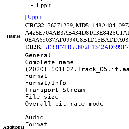
Uppit
|
Uppit
CRC32
: 36271239,
MD5
: 148A484109
A425E704AB3AB434D81C3E8426C1A
Hashes
0E4A69037AF0994C8B1D13BADDA03
ED2K
:
5E83F71B598E2E1342AD399F7
General
Complete name 
(2020) S01E02.Track_05.it.a
Format 
Format/Info 
Transport Stream
File size 
Overall bit rate 
Audio
Format :
Additional