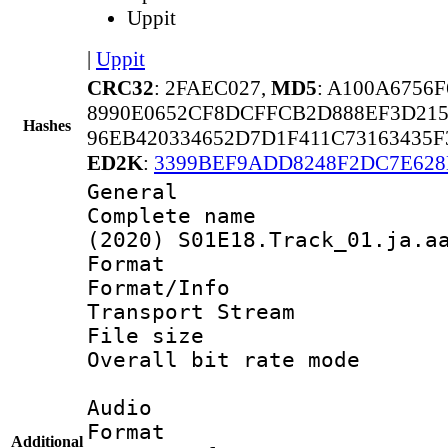
Uppit
|
Uppit
CRC32
: 2FAEC027,
MD5
: A100A6756
8990E0652CF8DCFFCB2D888EF3D215
Hashes
96EB420334652D7D1F411C73163435
ED2K
:
3399BEF9ADD8248F2DC7E628
General
Complete name 
(2020) S01E18.Track_01.ja.a
Format 
Format/Info 
Transport Stream
File size 
Overall bit rate 
Audio
Format :
Additional