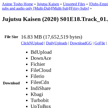
Anime Tosho Home
»
Jujutsu Kaisen
»
Unsorted Files
»
[Dubs-Empir
subs and audio only [Multi-Dub][Multi-Sub][Frixy-Subs]
»
Jujutsu Kaisen (2020) S01E18.Track_01.
16.83 MB (17,652,519 bytes)
File Size
ClickNUpload
|
DailyUploads
|
DownloadGG
|
GoFile
|
BdUpload
DownAce
Fichier
FileCloud
Filerio
FilesCdn
Download
IndiShare
Kbagi
Turbobit
UpToBox