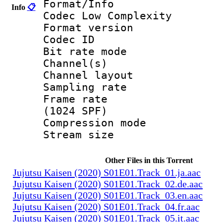
Format/Info :
Info
📋
Codec Low Complexity
Format versio
Codec I
Bit rate mode
Channel(s) :
Channel layo
Sampling rate
Frame rate :
(1024 SPF)
Compression m
Stream size :
Other Files in this Torrent
Jujutsu Kaisen (2020) S01E01.Track_01.ja.aac
Jujutsu Kaisen (2020) S01E01.Track_02.de.aac
Jujutsu Kaisen (2020) S01E01.Track_03.en.aac
Jujutsu Kaisen (2020) S01E01.Track_04.fr.aac
Jujutsu Kaisen (2020) S01E01.Track_05.it.aac