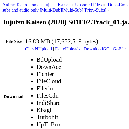
Anime Tosho Home
»
Jujutsu Kaisen
»
Unsorted Files
»
[Dubs-Empir
subs and audio only [Multi-Dub][Multi-Sub][Frixy-Subs]
»
Jujutsu Kaisen (2020) S01E02.Track_01.ja
16.83 MB (17,652,519 bytes)
File Size
ClickNUpload
|
DailyUploads
|
DownloadGG
|
GoFile
|
BdUpload
DownAce
Fichier
FileCloud
Filerio
FilesCdn
Download
IndiShare
Kbagi
Turbobit
UpToBox