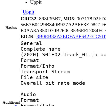
Uppit
|
Uppit
CRC32
: 898F65B7,
MD5
: 007178D2F
56E7B0C29B840B927A2A6E3ED8C1F6
Hashes
E0AA8A350D70B260C3536EED084FC5
ED2K
:
3B0EB82A2EDFABF642ECC5D
General
Complete name 
(2020) S01E02.Track_01.ja.a
Format 
Format/Info 
Transport Stream
File size 
Overall bit rate 
Audio
Format :
Additional
Format/Info :