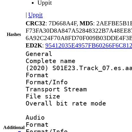
Uppit
|
Uppit
CRC32
: 7D668A4F,
MD5
: 2AEFBE5B
F73FA30D8A847A52848322B7A48EE8
Hashes
6A92C24F70A8FD70F009B03DDE4F3B
ED2K
:
95412035E4957FB60266F6C81
General
Complete name 
(2020) S01E23.Track_07.es.a
Format 
Format/Info 
Transport Stream
File size 
Overall bit rate 
Audio
Format :
Additional
Format/Info :