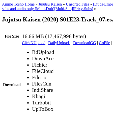
Anime Tosho Home
»
Jujutsu Kaisen
»
Unsorted Files
»
[Dubs-Empir
subs and audio only [Multi-Dub][Multi-Sub][Frixy-Subs]
»
Jujutsu Kaisen (2020) S01E23.Track_07.es
16.66 MB (17,467,996 bytes)
File Size
ClickNUpload
|
DailyUploads
|
DownloadGG
|
GoFile
|
BdUpload
DownAce
Fichier
FileCloud
Filerio
FilesCdn
Download
IndiShare
Kbagi
Turbobit
UpToBox