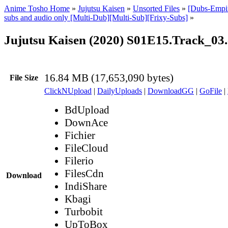
Anime Tosho Home
»
Jujutsu Kaisen
»
Unsorted Files
»
[Dubs-Empir
subs and audio only [Multi-Dub][Multi-Sub][Frixy-Subs]
»
Jujutsu Kaisen (2020) S01E15.Track_03.
16.84 MB (17,653,090 bytes)
File Size
ClickNUpload
|
DailyUploads
|
DownloadGG
|
GoFile
|
BdUpload
DownAce
Fichier
FileCloud
Filerio
FilesCdn
Download
IndiShare
Kbagi
Turbobit
UpToBox