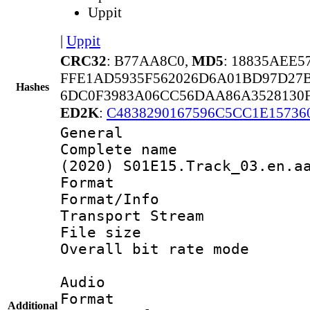
Uppit
|
Uppit
CRC32
: B77AA8C0,
MD5
: 18835AEE
FFE1AD5935F562026D6A01BD97D27B
Hashes
6DC0F3983A06CC56DAA86A3528130F
ED2K
:
C4838290167596C5CC1E1573
General
Complete name 
(2020) S01E15.Track_03.en.a
Format 
Format/Info 
Transport Stream
File size 
Overall bit rate 
Audio
Format :
Additional