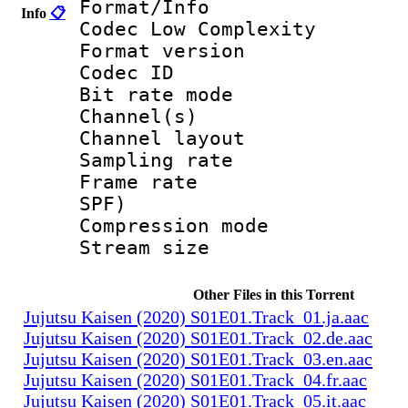
Format/Info :
Info
📋
Codec Low Complexity
Format versio
Codec I
Bit rate mode
Channel(s) :
Channel layo
Sampling rate
Frame rate : 
SPF)
Compression m
Stream size :
Other Files in this Torrent
Jujutsu Kaisen (2020) S01E01.Track_01.ja.aac
Jujutsu Kaisen (2020) S01E01.Track_02.de.aac
Jujutsu Kaisen (2020) S01E01.Track_03.en.aac
Jujutsu Kaisen (2020) S01E01.Track_04.fr.aac
Jujutsu Kaisen (2020) S01E01.Track_05.it.aac