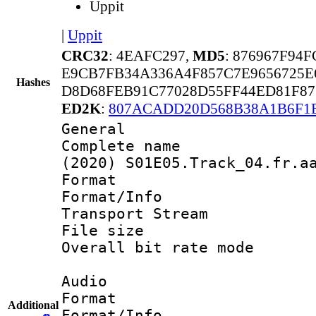
Uppit
|
Uppit
CRC32
: 4EAFC297,
MD5
: 876967F94
E9CB7FB34A336A4F857C7E9656725E
Hashes
D8D68FEB91C77028D55FF44ED81F87
ED2K
:
807ACADD20D568B38A1B6F1
General
Complete name 
(2020) S01E05.Track_04.fr.a
Format 
Format/Info 
Transport Stream
File size 
Overall bit rate 
Audio
Format :
Additional
Format/Info :