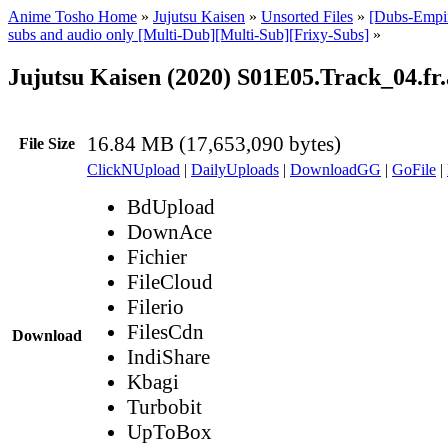
Anime Tosho Home
»
Jujutsu Kaisen
»
Unsorted Files
»
[Dubs-Empir
subs and audio only [Multi-Dub][Multi-Sub][Frixy-Subs]
»
Jujutsu Kaisen (2020) S01E05.Track_04.fr
16.84 MB (17,653,090 bytes)
File Size
ClickNUpload
|
DailyUploads
|
DownloadGG
|
GoFile
|
BdUpload
DownAce
Fichier
FileCloud
Filerio
FilesCdn
Download
IndiShare
Kbagi
Turbobit
UpToBox