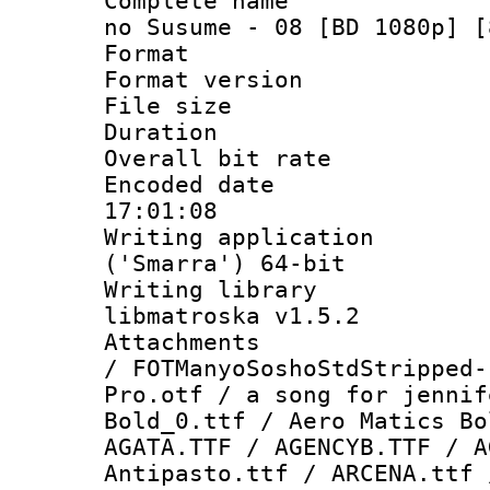
Complete name 
no Susume - 08 [BD 1080p] [
Format : 
Format versio
File size 
Duration : 
Overall bit ra
Encoded date 
17:01:08
Writing applicati
('Smarra') 64-bit
Writing library
libmatroska v1.5.2
Attachments :
/ FOTManyoSoshoStdStripped-
Pro.otf / a song for jennif
Bold_0.ttf / Aero Matics Bo
AGATA.TTF / AGENCYB.TTF / A
Antipasto.ttf / ARCENA.ttf 