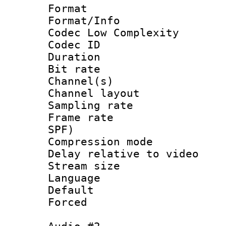
Format :
Format/Info :
Codec Low Complexity
Codec ID 
Duration : 
Bit rate :
Channel(s) 
Channel lay
Sampling rat
Frame rate : 
SPF)
Compression m
Delay relative to
Stream size :
Language :
Default
Forced