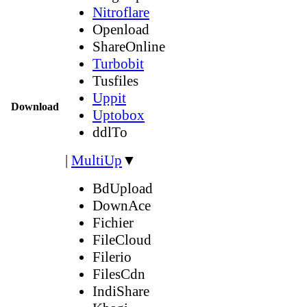
Nitroflare
Openload
ShareOnline
Turbobit
Tusfiles
Uppit
Download
Uptobox
ddlTo
|
MultiUp
▼
BdUpload
DownAce
Fichier
FileCloud
Filerio
FilesCdn
IndiShare