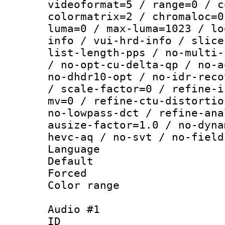
videoformat=5 / range=0 / c
colormatrix=2 / chromaloc=0
luma=0 / max-luma=1023 / lo
info / vui-hrd-info / slice
list-length-pps / no-multi-
/ no-opt-cu-delta-qp / no-a
no-dhdr10-opt / no-idr-reco
/ scale-factor=0 / refine-i
mv=0 / refine-ctu-distortio
no-lowpass-dct / refine-ana
ausize-factor=1.0 / no-dyna
hevc-aq / no-svt / no-field
Language :
Default
Forced
Color range
Audio #1
ID 