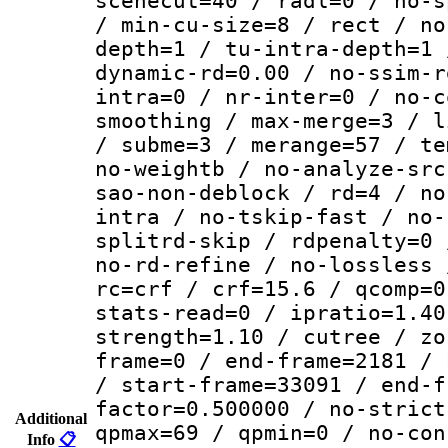
scenecut=40 / radl=0 / no-s
/ min-cu-size=8 / rect / no
depth=1 / tu-intra-depth=1 
dynamic-rd=0.00 / no-ssim-r
intra=0 / nr-inter=0 / no-c
smoothing / max-merge=3 / l
/ subme=3 / merange=57 / te
no-weightb / no-analyze-src
sao-non-deblock / rd=4 / no
intra / no-tskip-fast / no-
splitrd-skip / rdpenalty=0 
no-rd-refine / no-lossless 
rc=crf / crf=15.6 / qcomp=0
stats-read=0 / ipratio=1.40
strength=1.10 / cutree / zo
frame=0 / end-frame=2181 / 
/ start-frame=33091 / end-f
factor=0.500000 / no-strict
Additional
qpmax=69 / qpmin=0 / no-con
Info
📋