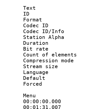
Text
ID 
Format 
Codec ID :
Codec ID/Info
Station Alpha
Duration : 
Bit rate 
Count of elem
Compression mo
Stream size 
Language 
Default
Forced
Menu
00:00:00.000 
00:01:31.007 