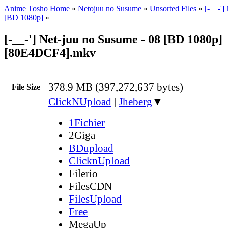
Anime Tosho Home
»
Netojuu no Susume
»
Unsorted Files
»
[-__-'
[BD 1080p]
»
[-__-'] Net-juu no Susume - 08 [BD 1080p]
[80E4DCF4].mkv
378.9 MB (397,272,637 bytes)
File Size
ClickNUpload
|
Jheberg
▼
1Fichier
2Giga
BDupload
ClicknUpload
Filerio
FilesCDN
FilesUpload
Free
MegaUp