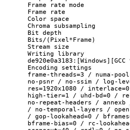
Frame rate mo
Frame rate 
Color spac
Chroma subsamp
Bit depth 
Bits/(Pixel*Fr
Stream size :
Writing librar
de920e0a3183:[Windows][GCC 
Encoding setting
frame-threads=3 / numa-pool
no-psnr / no-ssim / log-lev
res=1920x1080 / interlace=0
high-tier=1 / uhd-bd=0 / re
no-repeat-headers / annexb 
/ no-temporal-layers / open
/ gop-lookahead=0 / bframes
bframe-bias=0 / rc-lookahea