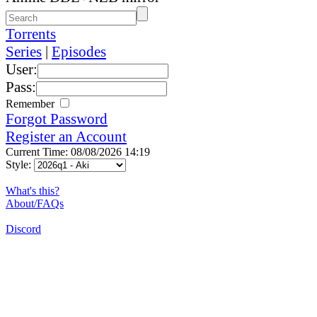
Torrents
Series
|
Episodes
User:
Pass:
Remember
Forgot Password
Register an Account
Current Time: 08/08/2026 14:19
Style:
What's this?
About/FAQs
Discord