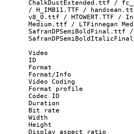
ChalkDustExtended.ttf / fc_
/ H_IMB11.TTF / handsean.tt
v8_0.ttf / HTOWERT.TTF / In
Medium.ttf / LTFinnegan Med
SafranDPSemiBoldFinal.ttf /
SafranDPSemiBoldItalicFinal
Video
ID 
Format 
Format/Info :
Video Coding
Format profile
Codec ID : V
Duration : 
Bit rate :
Width : 1
Height : 1
Display aspect 