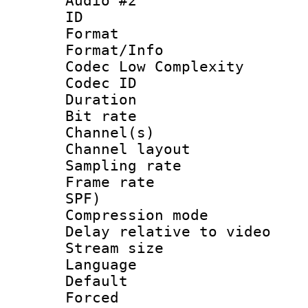
Audio #2
ID 
Format :
Format/Info :
Codec Low Complexity
Codec ID 
Duration : 
Bit rate :
Channel(s) 
Channel lay
Sampling rat
Frame rate : 
SPF)
Compression m
Delay relative to
Stream size :
Language :
Default
Forced