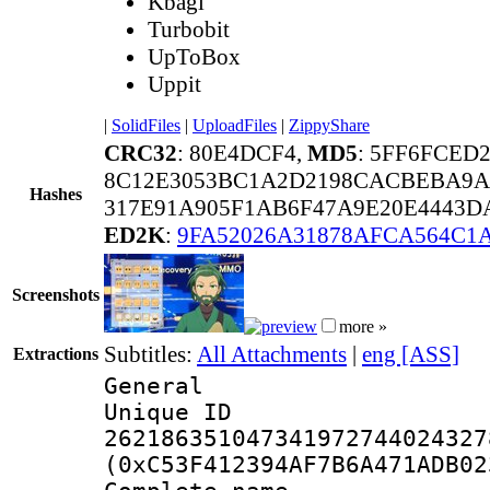
Kbagi
Turbobit
UpToBox
Uppit
|
SolidFiles
|
UploadFiles
|
ZippyShare
CRC32
: 80E4DCF4,
MD5
: 5FF6FCED
8C12E3053BC1A2D2198CACBEBA9A
Hashes
317E91A905F1AB6F47A9E20E4443D
ED2K
:
9FA52026A31878AFCA564C1
Screenshots
more »
Subtitles:
All Attachments
|
eng [ASS]
Extractions
General
Unique 
262186351047341972744024327
(0xC53F412394AF7B6A471ADB02