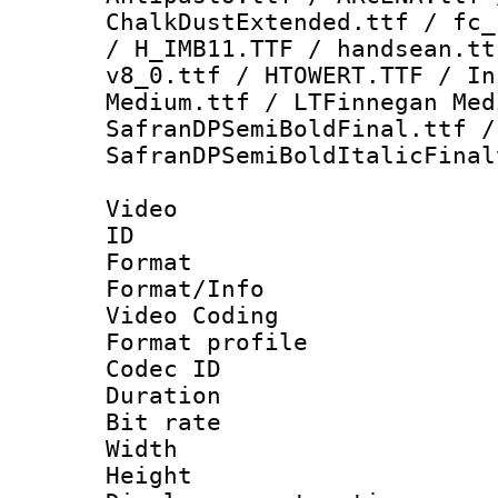
ChalkDustExtended.ttf / fc_
/ H_IMB11.TTF / handsean.tt
v8_0.ttf / HTOWERT.TTF / In
Medium.ttf / LTFinnegan Med
SafranDPSemiBoldFinal.ttf /
SafranDPSemiBoldItalicFinal
Video
ID 
Format 
Format/Info :
Video Coding
Format profile
Codec ID : V
Duration : 
Bit rate :
Width : 1
Height : 1