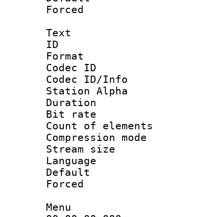
Forced
Text
ID 
Format 
Codec ID :
Codec ID/Info
Station Alpha
Duration : 
Bit rate 
Count of elem
Compression mo
Stream size :
Language 
Default
Forced
Menu