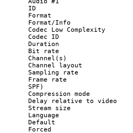
Audio #1
ID 
Format :
Format/Info :
Codec Low Complexity
Codec ID 
Duration : 
Bit rate :
Channel(s) 
Channel lay
Sampling rat
Frame rate : 
SPF)
Compression m
Delay relative to
Stream size :
Language :
Default
Forced