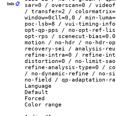
Info
📋
sar=0 / overscan=0 / videof
/ transfer=2 / colormatrix=
window=0cll=0,0 / min-luma=
poc-lsb=8 / vui-timing-info
opt-qp-pps / no-opt-ref-lis
opt-rps / scenecut-bias=0.0
motion / no-hdr / no-hdr-op
recovery-sei / analysis-reu
refine-intra=0 / refine-int
distortion=0 / no-limit-sao
refine-analysis-type=0 / co
/ no-dynamic-refine / no-si
no-field / qp-adaptation-ra
Language :
Default
Forced
Color range