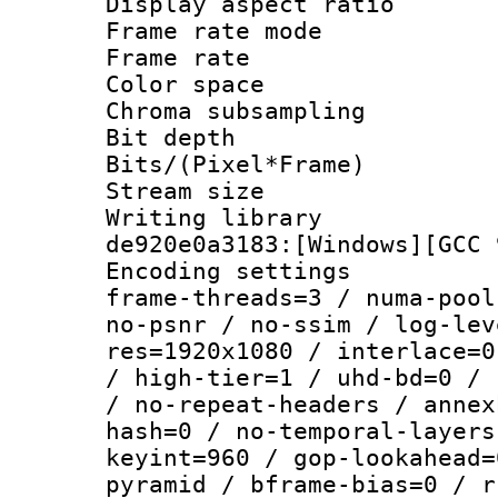
Display aspect 
Frame rate mo
Frame rate 
Color spac
Chroma subsamp
Bit depth 
Bits/(Pixel*Fr
Stream size :
Writing librar
de920e0a3183:[Windows][GCC 
Encoding setting
frame-threads=3 / numa-pool
no-psnr / no-ssim / log-lev
res=1920x1080 / interlace=0
/ high-tier=1 / uhd-bd=0 / 
/ no-repeat-headers / annex
hash=0 / no-temporal-layers
keyint=960 / gop-lookahead=
pyramid / bframe-bias=0 / r