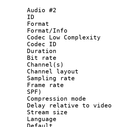
Audio #2
ID 
Format :
Format/Info :
Codec Low Complexity
Codec ID 
Duration : 
Bit rate :
Channel(s) 
Channel lay
Sampling rat
Frame rate : 
SPF)
Compression m
Delay relative to
Stream size :
Language :
Default