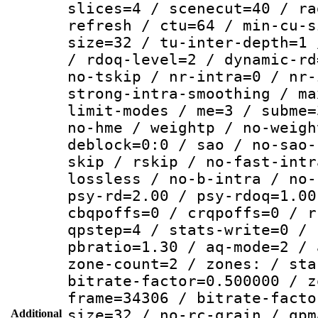
slices=4 / scenecut=40 / ra
refresh / ctu=64 / min-cu-s
size=32 / tu-inter-depth=1 
/ rdoq-level=2 / dynamic-rd
no-tskip / nr-intra=0 / nr-
strong-intra-smoothing / ma
limit-modes / me=3 / subme=
no-hme / weightp / no-weigh
deblock=0:0 / sao / no-sao-
skip / rskip / no-fast-intr
lossless / no-b-intra / no-
psy-rd=2.00 / psy-rdoq=1.00
cbqpoffs=0 / crqpoffs=0 / r
qpstep=4 / stats-write=0 / 
pbratio=1.30 / aq-mode=2 / 
zone-count=2 / zones: / sta
bitrate-factor=0.500000 / z
frame=34306 / bitrate-facto
size=32 / no-rc-grain / qpm
Additional