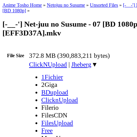
Anime Tosho Home
»
Netojuu no Susume
»
Unsorted Files
»
[-__-'
[BD 1080p]
»
[-__-'] Net-juu no Susume - 07 [BD 1080p
[EFF3D37A].mkv
372.8 MB (390,883,211 bytes)
File Size
ClickNUpload
|
Jheberg
▼
1Fichier
2Giga
BDupload
ClicknUpload
Filerio
FilesCDN
FilesUpload
Free