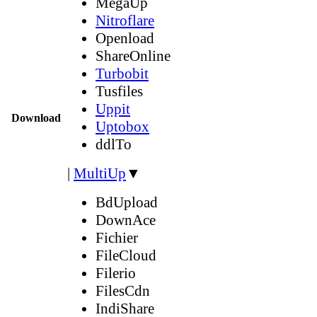
MegaUp
Nitroflare
Openload
ShareOnline
Turbobit
Tusfiles
Uppit
Download
Uptobox
ddlTo
|
MultiUp
▼
BdUpload
DownAce
Fichier
FileCloud
Filerio
FilesCdn
IndiShare