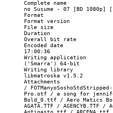
Complete name 
no Susume - 07 [BD 1080p] [
Format : 
Format versio
File size 
Duration : 
Overall bit ra
Encoded date 
17:00:36
Writing applicati
('Smarra') 64-bit
Writing library
libmatroska v1.5.2
Attachments :
/ FOTManyoSoshoStdStripped-
Pro.otf / a song for jennif
Bold_0.ttf / Aero Matics Bo
AGATA.TTF / AGENCYB.TTF / A
Antipasto.ttf / ARCENA.ttf 