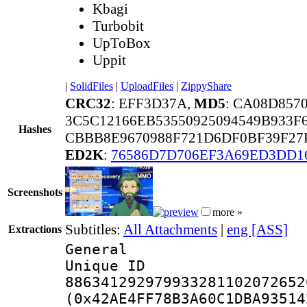
Kbagi
Turbobit
UpToBox
Uppit
|
SolidFiles
|
UploadFiles
|
ZippyShare
CRC32
: EFF3D37A,
MD5
: CA08D85
3C5C12166EB53550925094549B933F
Hashes
CBBB8E9670988F721D6DF0BF39F27
ED2K
:
76586D7D706EF3A69ED3DD1
Screenshots
more »
Subtitles:
All Attachments
|
eng [ASS]
Extractions
General
Unique 
886341292979933281102072652
(0x42AE4FF78B3A60C1DBA93514