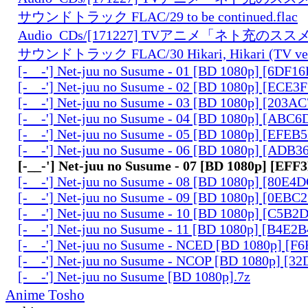
サウンドトラック FLAC/29 to be continued.flac
Audio_CDs/[171227] TVアニメ「ネト充の
サウンドトラック FLAC/30 Hikari, Hikari (TV ver.
[-__-'] Net-juu no Susume - 01 [BD 1080p] [6DF1
[-__-'] Net-juu no Susume - 02 [BD 1080p] [ECE3
[-__-'] Net-juu no Susume - 03 [BD 1080p] [203A
[-__-'] Net-juu no Susume - 04 [BD 1080p] [ABC
[-__-'] Net-juu no Susume - 05 [BD 1080p] [EFE
[-__-'] Net-juu no Susume - 06 [BD 1080p] [ADB
[-__-'] Net-juu no Susume - 07 [BD 1080p] [EF
[-__-'] Net-juu no Susume - 08 [BD 1080p] [80E4
[-__-'] Net-juu no Susume - 09 [BD 1080p] [0EBC
[-__-'] Net-juu no Susume - 10 [BD 1080p] [C5B2
[-__-'] Net-juu no Susume - 11 [BD 1080p] [B4E2
[-__-'] Net-juu no Susume - NCED [BD 1080p] [F
[-__-'] Net-juu no Susume - NCOP [BD 1080p] [3
[-__-'] Net-juu no Susume [BD 1080p].7z
Anime Tosho