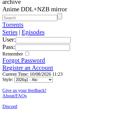
archive
Anime DDL+NZB mirror
Torrents
Series
|
Episodes
User:
Pass:
Remember
Forgot Password
Register an Account
Current Time: 10/08/2026 11:23
Style:
Give us your feedback!
About/FAQs
Discord