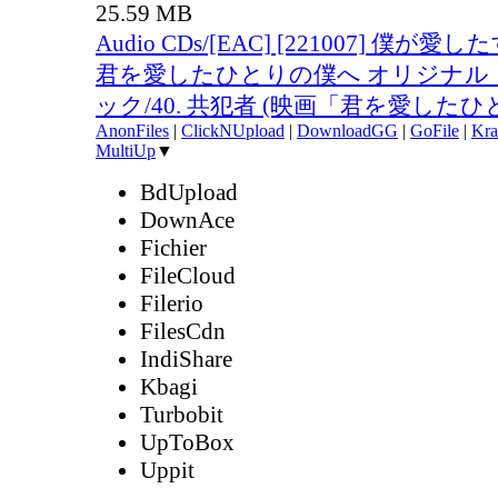
25.59 MB
Audio CDs/[EAC] [221007] 僕が
君を愛したひとりの僕へ オリジナル
ック/40. 共犯者 (映画「君を愛したひと
AnonFiles
|
ClickNUpload
|
DownloadGG
|
GoFile
|
Kra
MultiUp
▼
BdUpload
DownAce
Fichier
FileCloud
Filerio
FilesCdn
IndiShare
Kbagi
Turbobit
UpToBox
Uppit