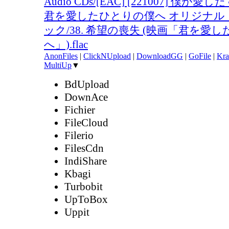
Audio CDs/[EAC] [221007] 僕が
君を愛したひとりの僕へ オリジナル
ック/38. 希望の喪失 (映画「君を愛
へ」).flac
AnonFiles
|
ClickNUpload
|
DownloadGG
|
GoFile
|
Kra
MultiUp
▼
BdUpload
DownAce
Fichier
FileCloud
Filerio
FilesCdn
IndiShare
Kbagi
Turbobit
UpToBox
Uppit