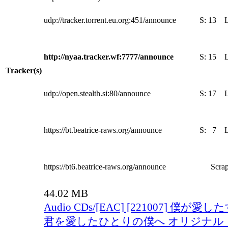
udp://tracker.torrent.eu.org:451/announce
S:
13
http://nyaa.tracker.wf:7777/announce
S:
15
Tracker(s)
udp://open.stealth.si:80/announce
S:
17
https://bt.beatrice-raws.org/announce
S:
7
https://bt6.beatrice-raws.org/announce
Scrap
44.02 MB
Audio CDs/[EAC] [221007] 僕が
君を愛したひとりの僕へ オリジナル