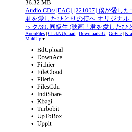
36.32 MB
Audio CDs/[EAC] [221007] 僕が
君を愛したひとりの僕へ オリジナル
ック/39. 同級生 (映画「君を愛したひと
AnonFiles
|
ClickNUpload
|
DownloadGG
|
GoFile
|
Kra
MultiUp
▼
BdUpload
DownAce
Fichier
FileCloud
Filerio
FilesCdn
IndiShare
Kbagi
Turbobit
UpToBox
Uppit