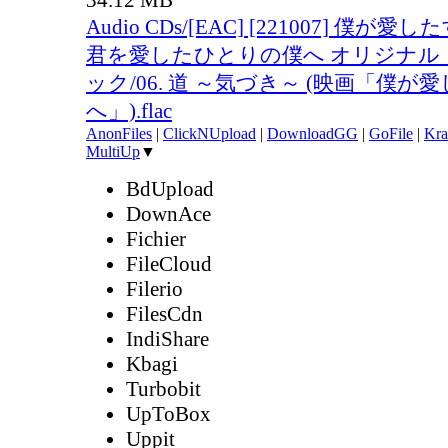
Audio CDs/[EAC] [221007] 僕が
君を愛したひとりの僕へ オリジナル
ック/06. 道 ～気づき～ (映画「僕
へ」).flac
AnonFiles
|
ClickNUpload
|
DownloadGG
|
GoFile
|
Kra
MultiUp
▼
BdUpload
DownAce
Fichier
FileCloud
Filerio
FilesCdn
IndiShare
Kbagi
Turbobit
UpToBox
Uppit