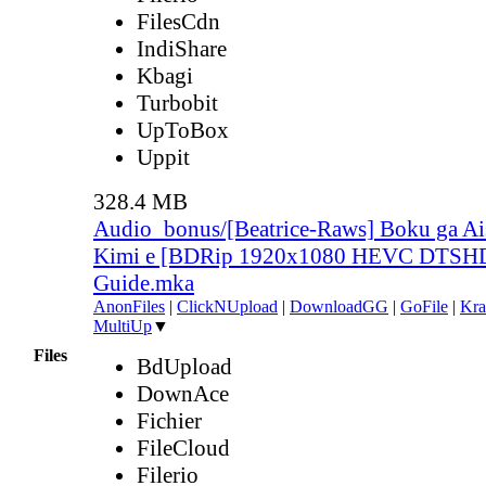
FilesCdn
IndiShare
Kbagi
Turbobit
UpToBox
Uppit
328.4 MB
Audio_bonus/[Beatrice-Raws] Boku ga Ais
Kimi e [BDRip 1920x1080 HEVC DTSH
Guide.mka
AnonFiles
|
ClickNUpload
|
DownloadGG
|
GoFile
|
Kra
MultiUp
▼
Files
BdUpload
DownAce
Fichier
FileCloud
Filerio