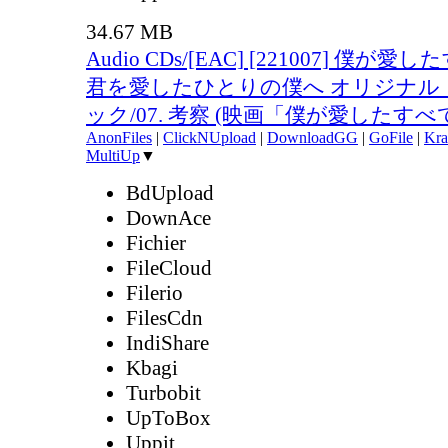
34.67 MB
Audio CDs/[EAC] [221007] 僕が
君を愛したひとりの僕へ オリジナル
ック/07. 考察 (映画「僕が愛したすべての
AnonFiles
|
ClickNUpload
|
DownloadGG
|
GoFile
|
Kra
MultiUp
▼
BdUpload
DownAce
Fichier
FileCloud
Filerio
FilesCdn
IndiShare
Kbagi
Turbobit
UpToBox
Uppit