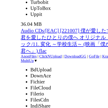
Turbobit
UpToBox
Uppit
36.04 MB
Audio CDs/[EAC] [221007] 僕が
君を愛したひとりの僕へ オリジナル
ック/11. 変化 ～学校生活～ (映画
君へ」).flac
AnonFiles
|
ClickNUpload
|
DownloadGG
|
GoFile
|
Kra
MultiUp
▼
BdUpload
DownAce
Fichier
FileCloud
Filerio
FilesCdn
IndiShare