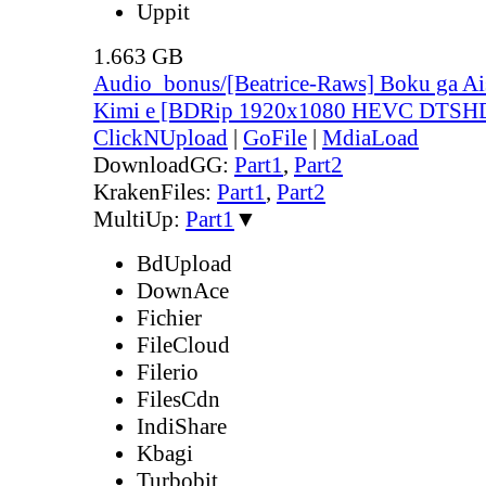
Uppit
1.663 GB
Audio_bonus/[Beatrice-Raws] Boku ga Ais
Kimi e [BDRip 1920x1080 HEVC DTSH
ClickNUpload
|
GoFile
|
MdiaLoad
DownloadGG:
Part1
,
Part2
KrakenFiles:
Part1
,
Part2
MultiUp:
Part1
▼
BdUpload
DownAce
Fichier
FileCloud
Filerio
FilesCdn
IndiShare
Kbagi
Turbobit