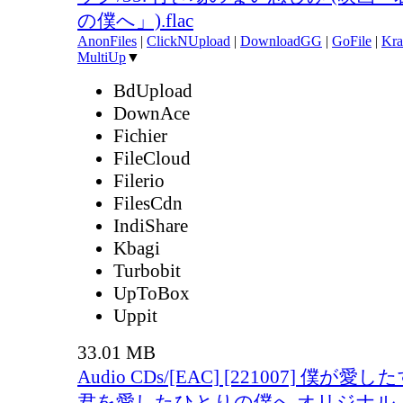
の僕へ」).flac
AnonFiles
|
ClickNUpload
|
DownloadGG
|
GoFile
|
Kra
MultiUp
▼
BdUpload
DownAce
Fichier
FileCloud
Filerio
FilesCdn
IndiShare
Kbagi
Turbobit
UpToBox
Uppit
33.01 MB
Audio CDs/[EAC] [221007] 僕が
君を愛したひとりの僕へ オリジナル