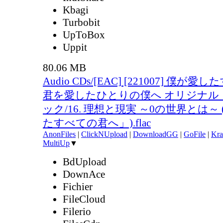
Kbagi
Turbobit
UpToBox
Uppit
80.06 MB
Audio CDs/[EAC] [221007] 僕が
君を愛したひとりの僕へ オリジナル
ック/16. 理想と現実 ～0の世界とは～
たすべての君へ」).flac
AnonFiles
|
ClickNUpload
|
DownloadGG
|
GoFile
|
Kra
MultiUp
▼
BdUpload
DownAce
Fichier
FileCloud
Filerio