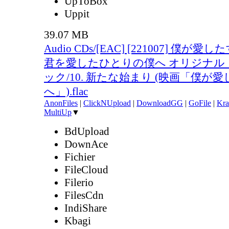
UpToBox
Uppit
39.07 MB
Audio CDs/[EAC] [221007] 僕が
君を愛したひとりの僕へ オリジナル
ック/10. 新たな始まり (映画「僕が
へ」).flac
AnonFiles
|
ClickNUpload
|
DownloadGG
|
GoFile
|
Kra
MultiUp
▼
BdUpload
DownAce
Fichier
FileCloud
Filerio
FilesCdn
IndiShare
Kbagi