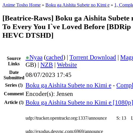
Anime Tosho Home
»
Boku ga Aishita Subete no Kimi e
»
1, Compl
[Beatrice-Raws] Boku ga Aishita Subete 
To Every You I`ve Loved Before [BDRip
HEVC DTSHD]
●
Nyaa
(
cached
) |
Torrent Download
|
Magn
Source
Links
GB) |
NZB
|
Website
Date
08/07/2023 17:45
Submitted
Boku ga Aishita Subete no Kimi e
-
Compl
Series
(!)
Encoder(s): Jensen
Comment
Boku ga Aishita Subete no Kimi e [1080p
Article
(!)
udp://tracker.opentrackr.org:1337/announce
S:
13
udp://exodus.desync.com:6969/announce