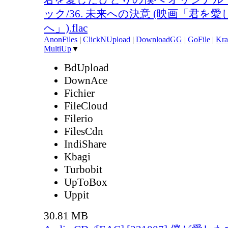
ック/36. 未来への決意 (映画「君を
へ」).flac
AnonFiles
|
ClickNUpload
|
DownloadGG
|
GoFile
|
Kra
MultiUp
▼
BdUpload
DownAce
Fichier
FileCloud
Filerio
FilesCdn
IndiShare
Kbagi
Turbobit
UpToBox
Uppit
30.81 MB