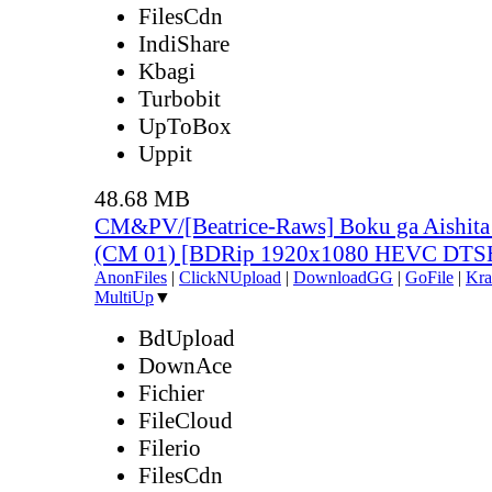
FilesCdn
IndiShare
Kbagi
Turbobit
UpToBox
Uppit
48.68 MB
CM&PV/[Beatrice-Raws] Boku ga Aishita 
(CM 01) [BDRip 1920x1080 HEVC DTS
AnonFiles
|
ClickNUpload
|
DownloadGG
|
GoFile
|
Kra
MultiUp
▼
BdUpload
DownAce
Fichier
FileCloud
Filerio
FilesCdn