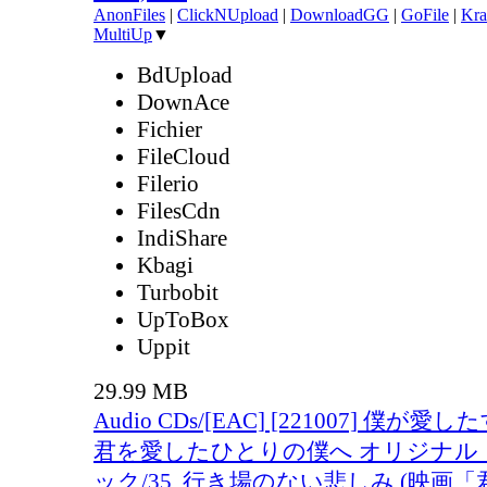
AnonFiles
|
ClickNUpload
|
DownloadGG
|
GoFile
|
Kra
MultiUp
▼
BdUpload
DownAce
Fichier
FileCloud
Filerio
FilesCdn
IndiShare
Kbagi
Turbobit
UpToBox
Uppit
29.99 MB
Audio CDs/[EAC] [221007] 僕が
君を愛したひとりの僕へ オリジナル
ック/35. 行き場のない悲しみ (映