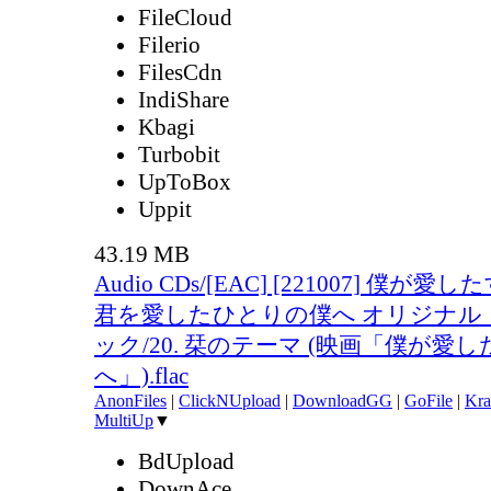
FileCloud
Filerio
FilesCdn
IndiShare
Kbagi
Turbobit
UpToBox
Uppit
43.19 MB
Audio CDs/[EAC] [221007] 僕が
君を愛したひとりの僕へ オリジナル
ック/20. 栞のテーマ (映画「僕が愛
へ」).flac
AnonFiles
|
ClickNUpload
|
DownloadGG
|
GoFile
|
Kra
MultiUp
▼
BdUpload
DownAce