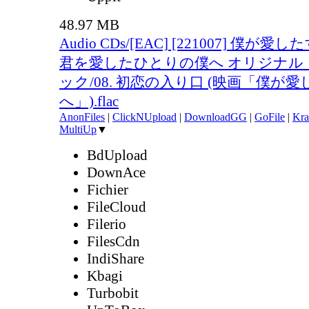
48.97 MB
Audio CDs/[EAC] [221007] 僕が
君を愛したひとりの僕へ オリジナル
ック/08. 初恋の入り口 (映画「僕が
へ」).flac
AnonFiles
|
ClickNUpload
|
DownloadGG
|
GoFile
|
Kra
MultiUp
▼
BdUpload
DownAce
Fichier
FileCloud
Filerio
FilesCdn
IndiShare
Kbagi
Turbobit