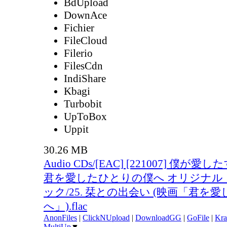
BdUpload
DownAce
Fichier
FileCloud
Filerio
FilesCdn
IndiShare
Kbagi
Turbobit
UpToBox
Uppit
30.26 MB
Audio CDs/[EAC] [221007] 僕が
君を愛したひとりの僕へ オリジナル
ック/25. 栞との出会い (映画「君を
へ」).flac
AnonFiles
|
ClickNUpload
|
DownloadGG
|
GoFile
|
Kra
MultiUp
▼