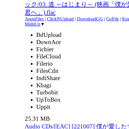
ック/03. 道 ～はじまり～ (映画「
君へ」).flac
AnonFiles
|
ClickNUpload
|
DownloadGG
|
GoFile
|
Kra
MultiUp
▼
BdUpload
DownAce
Fichier
FileCloud
Filerio
FilesCdn
IndiShare
Kbagi
Turbobit
UpToBox
Uppit
25.31 MB
Audio CDs/[EAC] [221007] 僕が