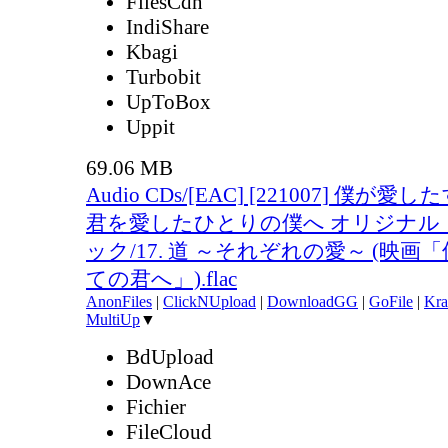
FilesCdn
IndiShare
Kbagi
Turbobit
UpToBox
Uppit
69.06 MB
Audio CDs/[EAC] [221007] 僕が
君を愛したひとりの僕へ オリジナル
ック/17. 道 ～それぞれの愛～ (映
ての君へ」).flac
AnonFiles
|
ClickNUpload
|
DownloadGG
|
GoFile
|
Kra
MultiUp
▼
BdUpload
DownAce
Fichier
FileCloud