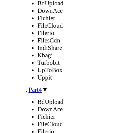
BdUpload
DownAce
Fichier
FileCloud
Filerio
FilesCdn
IndiShare
Kbagi
Turbobit
UpToBox
Uppit
,
Part4
▼
BdUpload
DownAce
Fichier
FileCloud
Filerio