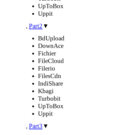
UpToBox
Uppit
,
Part2
▼
BdUpload
DownAce
Fichier
FileCloud
Filerio
FilesCdn
IndiShare
Kbagi
Turbobit
UpToBox
Uppit
,
Part3
▼