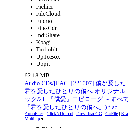
Fichier
FileCloud
Filerio
FilesCdn
IndiShare
Kbagi
Turbobit
UpToBox
Uppit
62.18 MB
Audio CDs/[EAC] [221007] 僕が
君を愛したひとりの僕へ オリジナル
ック/21. 「僕愛」エピローグ ～すべ
「君を愛したひとりの僕へ」).flac
AnonFiles
|
ClickNUpload
|
DownloadGG
|
GoFile
|
Kra
MultiUp
▼