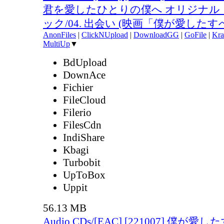
君を愛したひとりの僕へ オリジナル
ック/04. 出会い (映画「僕が愛したすべ
AnonFiles
|
ClickNUpload
|
DownloadGG
|
GoFile
|
Kra
MultiUp
▼
BdUpload
DownAce
Fichier
FileCloud
Filerio
FilesCdn
IndiShare
Kbagi
Turbobit
UpToBox
Uppit
56.13 MB
Audio CDs/[EAC] [221007] 僕が