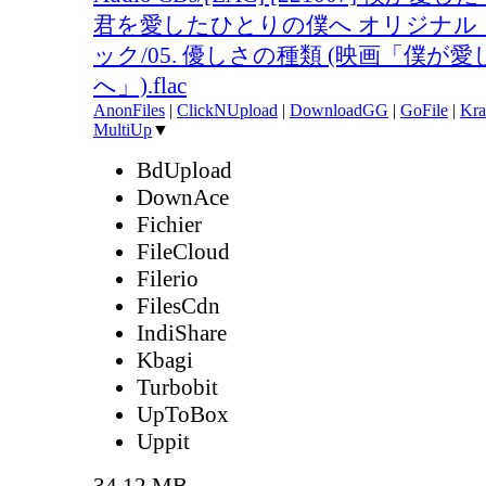
君を愛したひとりの僕へ オリジナル
ック/05. 優しさの種類 (映画「僕が
へ」).flac
AnonFiles
|
ClickNUpload
|
DownloadGG
|
GoFile
|
Kra
MultiUp
▼
BdUpload
DownAce
Fichier
FileCloud
Filerio
FilesCdn
IndiShare
Kbagi
Turbobit
UpToBox
Uppit
34.12 MB