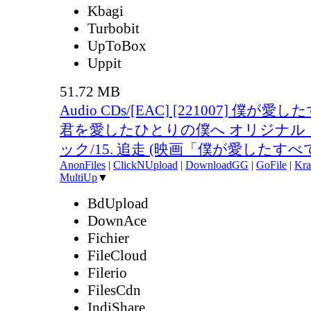
Kbagi
Turbobit
UpToBox
Uppit
51.72 MB
Audio CDs/[EAC] [221007] 僕が
君を愛したひとりの僕へ オリジナル
ック/15. 追走 (映画「僕が愛したすべての
AnonFiles
|
ClickNUpload
|
DownloadGG
|
GoFile
|
Kra
MultiUp
▼
BdUpload
DownAce
Fichier
FileCloud
Filerio
FilesCdn
IndiShare