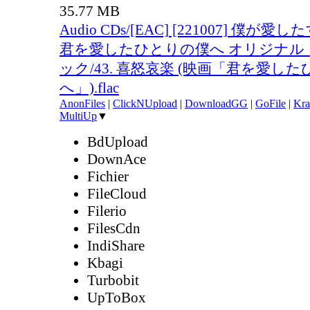
35.77 MB
Audio CDs/[EAC] [221007] 僕が
君を愛したひとりの僕へ オリジナル
ック/43. 喜怒哀楽 (映画「君を愛し
へ」).flac
AnonFiles
|
ClickNUpload
|
DownloadGG
|
GoFile
|
Kra
MultiUp
▼
BdUpload
DownAce
Fichier
FileCloud
Filerio
FilesCdn
IndiShare
Kbagi
Turbobit
UpToBox