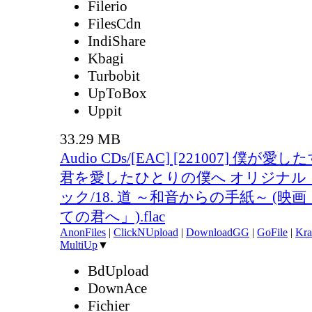
Filerio
FilesCdn
IndiShare
Kbagi
Turbobit
UpToBox
Uppit
33.29 MB
Audio CDs/[EAC] [221007] 僕が
君を愛したひとりの僕へ オリジナル
ック/18. 道 ～和音からの手紙～ (
ての君へ」).flac
AnonFiles
|
ClickNUpload
|
DownloadGG
|
GoFile
|
Kra
MultiUp
▼
BdUpload
DownAce
Fichier