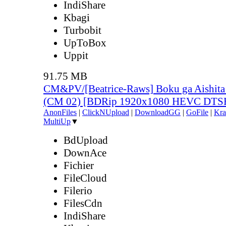
IndiShare
Kbagi
Turbobit
UpToBox
Uppit
91.75 MB
CM&PV/[Beatrice-Raws] Boku ga Aishita 
(CM 02) [BDRip 1920x1080 HEVC DTS
AnonFiles
|
ClickNUpload
|
DownloadGG
|
GoFile
|
Kra
MultiUp
▼
BdUpload
DownAce
Fichier
FileCloud
Filerio
FilesCdn
IndiShare