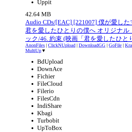
Uppit
42.64 MB
Audio CDs/[EAC] [221007] 僕が
君を愛したひとりの僕へ オリジナル
ック/46. 約束 (映画「君を愛したひとりの
AnonFiles
|
ClickNUpload
|
DownloadGG
|
GoFile
|
Kra
MultiUp
▼
BdUpload
DownAce
Fichier
FileCloud
Filerio
FilesCdn
IndiShare
Kbagi
Turbobit
UpToBox